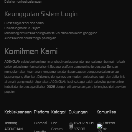
Data komunikasi pelanggan
Keunggulan Sistem Login
Proses login cepat dan aman
Perlindungan akun 24 jam
Monitoring aktivitas mencurigakan server stabil dan minim gangguan
Akses mudah dari berbagai perangkat
Komitmen Kami
AGENCUAN
selalu berkomitmen menghadirkan layanan dan pengalaman bermain terbaik
untuk seluruh member setia kami. Sebagai platform game online terpercaya, Dengan
mengutamakan keamanan, kenyamanan, dan kepercayaan pengguna dalam setiap
layanan yang diberikan. Didukung dengan sistem modern serta akses login dan daftar link
alternatif yang mudah digunakan, AGENCUAN hadir sebagai salah satu situs game online
terbaik dan terpercaya di tahun 2026 dengan pilihan varian game terlengkap dari provider
populer.
Kebijaksanaan
Platform
Kategori
Dukungan
Komunitas
Tentang
Promosi
Hot
+62877885
Facebo
AGENCUAN
Games
47208
ok
Loyalty