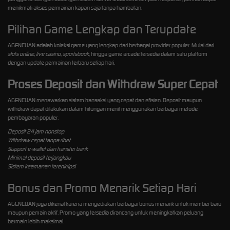
menikmati akses permainan kapan saja tanpa hambatan.
Pilihan Game Lengkap dan Terupdate
AGENCUAN adalah koleksi game yang lengkap dari berbagai provider populer. Mulai dari
slots online,
live casino
,
sportsbook
, hingga game arcade tersedia dalam satu platform
dengan update permainan terbaru setiap hari.
Proses Deposit dan Withdraw Super Cepat
AGENCUAN menawarkan sistem transaksi yang cepat dan efisien. Deposit maupun
withdraw dapat dilakukan dalam hitungan menit menggunakan berbagai metode
pembayaran populer.
Deposit 24 jam nonstop
Withdraw cepat tanpa ribet
Support e-wallet dan transfer bank
Minimal deposit terjangkau
Sistem keamanan terenkripsi
Bonus dan Promo Menarik Setiap Hari
AGENCUAN juga dikenal karena menyediakan berbagai bonus menarik untuk member baru
maupun pemain aktif. Promo yang tersedia dirancang untuk meningkatkan peluang
bermain lebih maksimal.