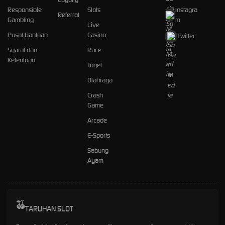
Responsible
Slots
Instagra
Referral
Gambling
m
Live
Pusat Bantuan
Casino
Twitter
Syarat dan
Race
Ketentuan
Togel
Olahraga
Crash
Game
Arcade
E-Sports
Sabung
Ayam
TARUHAN SLOT