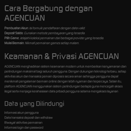
Cara Bergabung dengan
AGENCUAN
Pembuatan Akun
:
Isi formulir pendaftaran dengan data valid
.
Deposit Saldo
:
Gunakan metode pembayaran yang tersedia
.
Pilih Game
:
Jelajahi koleksi permainan dari berbagai provider yang tersedia
.
Mulai Bermain
:
Nikmati permainan games setiap malam
.
Keamanan & Privasi AGENCUAN
AGENCUAN menghadirkan sistem keamanan modern untuk memberikan kenyamanan dan
perlindungan maksimal bagi seluruh pengguna. Dengan dukungan teknologi terbaru, setiap
aktivitas akun dan transaksi pemain diproses secara aman sehingga pengguna dapat
menikmati pengalaman bermain online dengan lebih nyaman dan terpercaya. Selain itu,
platform AGENCUAN menggunakan sistem perlindungan berlapis guna mencegah akses
ilegal serta menjaga kerahasiaan data pribadi pengguna selama mengakses layanan
Data yang Dilindungi
Informasi akun pengguna
Data transaksi deposit dan withdraw
Riwayat aktivitas permainan
Informasi login dan password