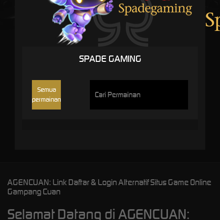
SPADE GAMING
Semua
permainan
AGENCUAN: Link Daftar & Login Alternatif Situs Game Online
Gampang Cuan
Selamat Datang di AGENCUAN: