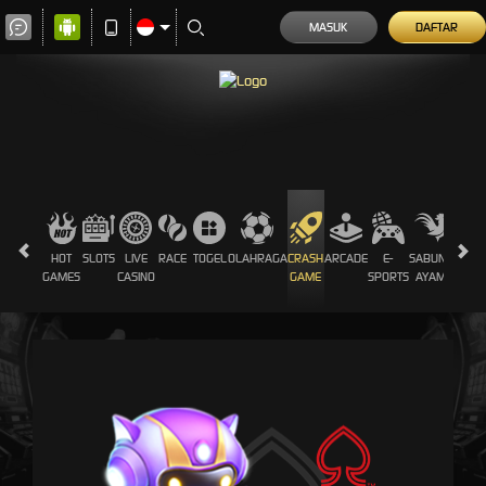
MASUK
DAFTAR
HOT
SLOTS
LIVE
RACE
TOGEL
OLAHRAGA
CRASH
ARCADE
E-
SABUNG
PROM
GAMES
CASINO
GAME
SPORTS
AYAM