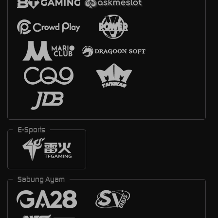
E-Sports
Sabung Ayam