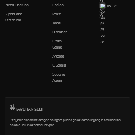
Pusat Bantuan
Casino
Twitter
Syarat dan
Race
Ketentuan
Togel
Olahraga
Crash
Game
Arcade
E-Sports
Sabung
Ayam
TARUHAN SLOT
Penyedia slot online dengan beragam pilihan game menarik yang memudahkan
pemain untuk mencapai jackpot