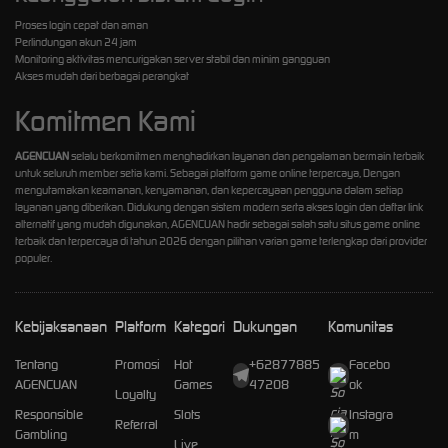
Proses login cepat dan aman
Perlindungan akun 24 jam
Monitoring aktivitas mencurigakan server stabil dan minim gangguan
Akses mudah dari berbagai perangkat
Komitmen Kami
AGENCUAN
selalu berkomitmen menghadirkan layanan dan pengalaman bermain terbaik
untuk seluruh member setia kami. Sebagai platform game online terpercaya, Dengan
mengutamakan keamanan, kenyamanan, dan kepercayaan pengguna dalam setiap
layanan yang diberikan. Didukung dengan sistem modern serta akses login dan daftar link
alternatif yang mudah digunakan, AGENCUAN hadir sebagai salah satu situs game online
terbaik dan terpercaya di tahun 2026 dengan pilihan varian game terlengkap dari provider
populer.
Kebijaksanaan
Platform
Kategori
Dukungan
Komunitas
Tentang
Promosi
Hot
+62877885
Facebo
AGENCUAN
Games
47208
ok
Loyalty
Responsible
Slots
Instagra
Referral
Gambling
m
Live