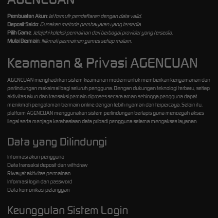
Pembuatan Akun
:
Isi formulir pendaftaran dengan data valid
.
Deposit Saldo
:
Gunakan metode pembayaran yang tersedia
.
Pilih Game
:
Jelajahi koleksi permainan dari berbagai provider yang tersedia
.
Mulai Bermain
:
Nikmati permainan games setiap malam
.
Keamanan & Privasi AGENCUAN
AGENCUAN menghadirkan sistem keamanan modern untuk memberikan kenyamanan dan
perlindungan maksimal bagi seluruh pengguna. Dengan dukungan teknologi terbaru, setiap
aktivitas akun dan transaksi pemain diproses secara aman sehingga pengguna dapat
menikmati pengalaman bermain online dengan lebih nyaman dan terpercaya. Selain itu,
platform AGENCUAN menggunakan sistem perlindungan berlapis guna mencegah akses
ilegal serta menjaga kerahasiaan data pribadi pengguna selama mengakses layanan
Data yang Dilindungi
Informasi akun pengguna
Data transaksi deposit dan withdraw
Riwayat aktivitas permainan
Informasi login dan password
Data komunikasi pelanggan
Keunggulan Sistem Login