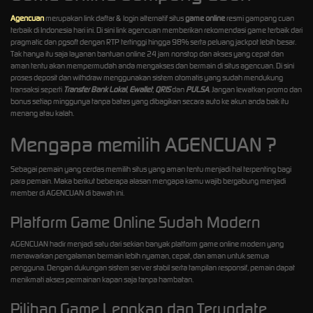
Agencuan
merupakan link daftar & login alternatif situs
game online
resmi gampang cuan
terbaik di Indonesia hari ini. Di sini link agencuan memberikan rekomendasi game terbaik dari
pragmatic dan pgsoft dengan RTP tertinggi hingga 98% serta peluang jackpot lebih besar.
Tak hanya itu saja layanan bantuan online 24 jam nonstop dan akses yang cepat dan
aman tentu akan mempermudah anda mengakses dan bermain di situs agencuan. Di sini
proses deposit dan withdraw menggunakan sistem otomatis yang sudah mendukung
transaksi seperti
Transfer Bank Lokal
,
Ewallet
,
QRIS
dan
PULSA
. Jangan lewatkan promo dan
bonus setiap minggunya tanpa batas yang dibagikan secara auto ke akun anda baik itu
menang atau kalah.
Mengapa memilih AGENCUAN ?
Sebagai pemain yang cerdas memilih situs yang aman tentu menjadi hal terpenting bagi
para pemain. Maka berikut beberapa alasan mengapa kamu wajib bergabung menjadi
member di AGENCUAN di bawah ini.
Platform Game Online Sudah Modern
AGENCUAN hadir menjadi satu dari sekian banyak platform game online modern yang
menawarkan pengalaman bermain lebih nyaman, cepat, dan aman untuk semua
pengguna. Dengan dukungan sistem server stabil serta tampilan responsif, pemain dapat
menikmati akses permainan kapan saja tanpa hambatan.
Pilihan Game Lengkap dan Terupdate