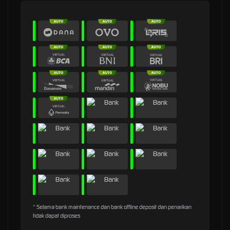
* Selama bank maintenance dan bank offline deposit dan penarikan
tidak dapat diproses