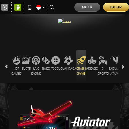
MASUK
DAFTAR
HOT
SLOTS
LIVE
RACE
TOGEL
OLAHRAGA
CRASH
ARCADE
E-
SABUNG
PROM
GAMES
CASINO
GAME
SPORTS
AYAM