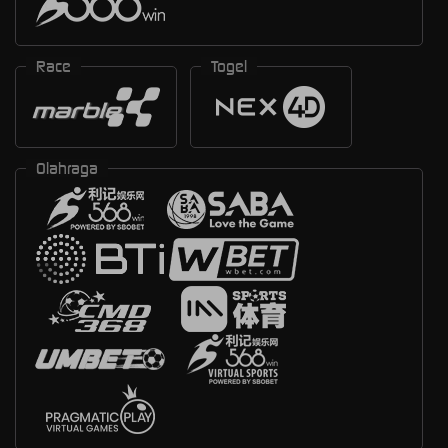
Race
Togel
Olahraga