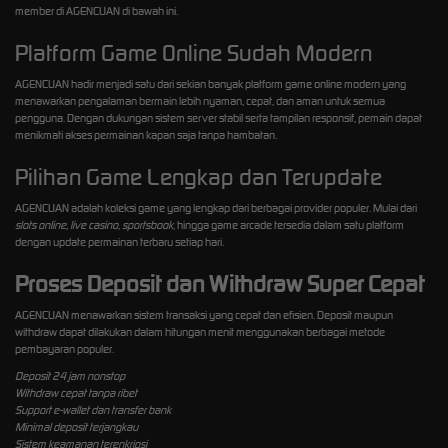
member di AGENCUAN di bawah ini.
Platform Game Online Sudah Modern
AGENCUAN hadir menjadi satu dari sekian banyak platform game online modern yang
menawarkan pengalaman bermain lebih nyaman, cepat, dan aman untuk semua
pengguna. Dengan dukungan sistem server stabil serta tampilan responsif, pemain dapat
menikmati akses permainan kapan saja tanpa hambatan.
Pilihan Game Lengkap dan Terupdate
AGENCUAN adalah koleksi game yang lengkap dari berbagai provider populer. Mulai dari
slots online,
live casino
,
sportsbook
, hingga game arcade tersedia dalam satu platform
dengan update permainan terbaru setiap hari.
Proses Deposit dan Withdraw Super Cepat
AGENCUAN menawarkan sistem transaksi yang cepat dan efisien. Deposit maupun
withdraw dapat dilakukan dalam hitungan menit menggunakan berbagai metode
pembayaran populer.
Deposit 24 jam nonstop
Withdraw cepat tanpa ribet
Support e-wallet dan transfer bank
Minimal deposit terjangkau
Sistem keamanan terenkripsi