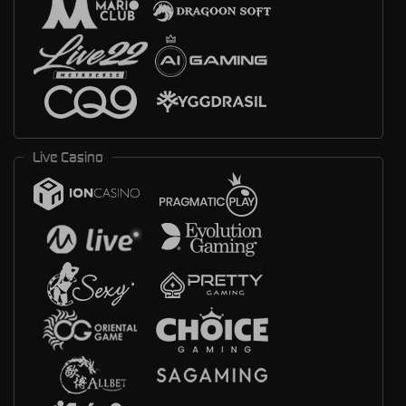
Live Casino