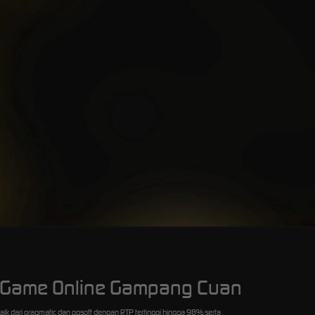
Pindai kod
untuk Un
Android 
us Game Online Gampang Cuan
baik dari pragmatic dan pgsoft dengan RTP tertinggi hingga 98% serta