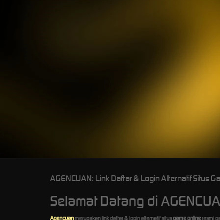
a****6
IDR
1,226,500.00
Gates of Olympus 1000
a***1
IDR
1,172,000.00
Sweet Bonanza 2500
a***1
IDR
988,000.00
Sweet Bonanza 2500
j***z
IDR
725,500.00
Gates of Olympus™
a****6
IDR
583,000.00
Gates of Olympus 1000
AGENCUAN: Link Daftar & Login Alternatif Situs
Selamat Datang di AGENCUAN:
Agencuan
merupakan link daftar & login alternatif situs
game online
resmi ga