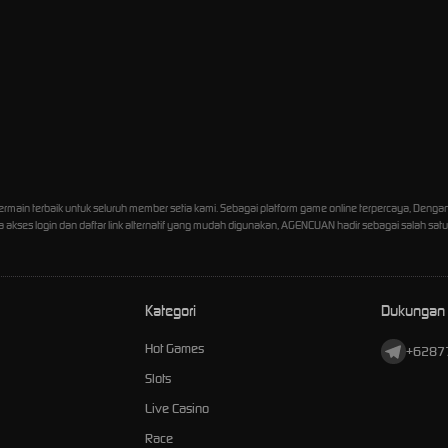
rmain terbaik untuk seluruh member setia kami. Sebagai platform game online terpercaya, 
akses login dan daftar link alternatif yang mudah digunakan, AGENCUAN hadir sebagai salah satu 
Kategori
Dukungan
Hot Games
+6287
Slots
Live Casino
Race