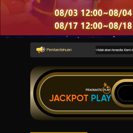
Pemberitahuan
026 14.59.59. Selama waktu ini, PP Virtual Sports permainan tidak akan tersedia. Kami memoho
JACKPOT
PLAY