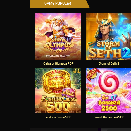
GAME POPULER
Gates of Olympus POP
Storm of Seth 2
Fortune Gems 500
Sweet Bonanza 2500