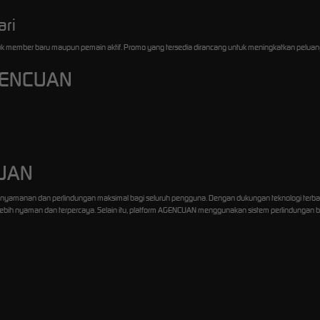
ari
 member baru maupun pemain aktif. Promo yang tersedia dirancang untuk meningkatkan peluang
GENCUAN
CUAN
nan dan perlindungan maksimal bagi seluruh pengguna. Dengan dukungan teknologi terbaru, s
ih nyaman dan terpercaya. Selain itu, platform AGENCUAN menggunakan sistem perlindungan ber