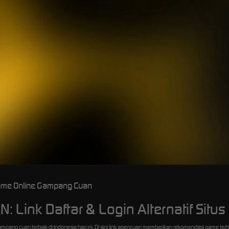
 Game Online Gampang Cuan
 Link Daftar & Login Alternatif Sit
mpang cuan terbaik di Indonesia hari ini. Di sini link agencuan memberikan rekomendasi game ter