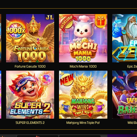
Fortune Garuda 1000
Mochi Mania 1000
Epic Z
SUPER ELEMENTS 2
Mahjong Wins Triple Pot
Wild B