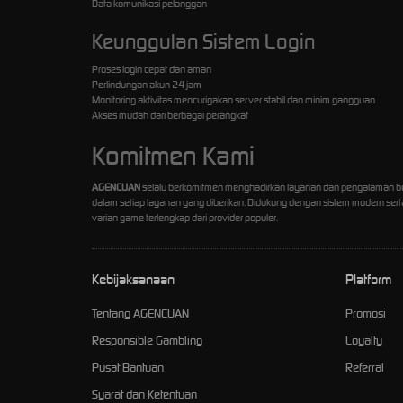
Data komunikasi pelanggan
Keunggulan Sistem Login
Proses login cepat dan aman
Perlindungan akun 24 jam
Monitoring aktivitas mencurigakan server stabil dan minim gangguan
Akses mudah dari berbagai perangkat
Komitmen Kami
AGENCUAN
selalu berkomitmen menghadirkan layanan dan pengalaman be
dalam setiap layanan yang diberikan. Didukung dengan sistem modern serta 
varian game terlengkap dari provider populer.
Kebijaksanaan
Platform
Tentang AGENCUAN
Promosi
Responsible Gambling
Loyalty
Pusat Bantuan
Referral
Syarat dan Ketentuan