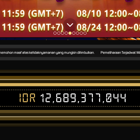
n maaf atas ketidaknyamanan yang mungkin ditimbulkan.
Pemeliharaan Terjadwal: MarbleX pad
IDR
12,689,377,044