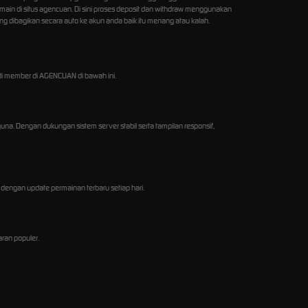
ain di situs agencuan. Di sini proses deposit dan withdraw menggunakan
g dibagikan secara auto ke akun anda baik itu menang atau kalah.
di member di AGENCUAN di bawah ini.
. Dengan dukungan sistem server stabil serta tampilan responsif,
 dengan update permainan terbaru setiap hari.
ran populer.