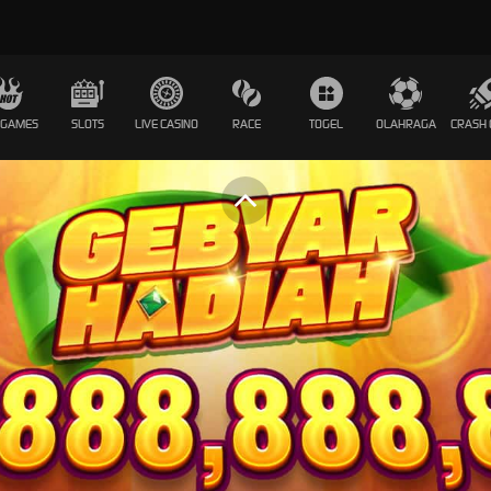
 GAMES
SLOTS
LIVE CASINO
RACE
TOGEL
OLAHRAGA
CRASH